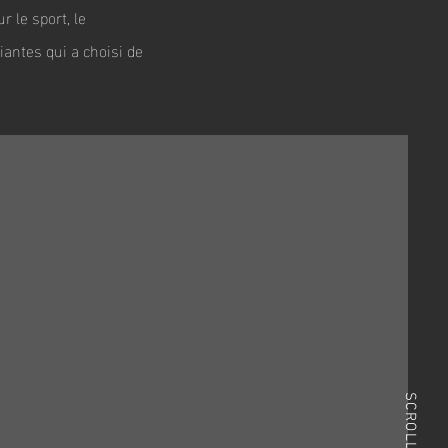
 le sport, le
antes qui a choisi de
SCROLL