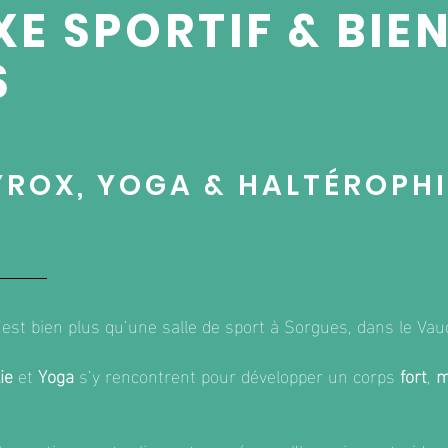
E SPORTIF & BIE
S
YROX, YOGA & HALTÉROPHI
est bien plus qu’une salle de sport à Sorgues, dans le Vau
ie
et
Yoga
s’y rencontrent pour développer un corps
fort
,
m