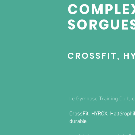
COMPLEX
SORGUE
CROSSFIT, H
Le Gymnase Training Club, c’
CrossFit
,
HYROX
,
Haltérophil
durable
.