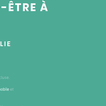
N-ÊTRE À
LIE
cluse.
obile
et