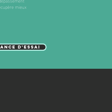
, dépassement
récupère mieux
ance d'essai