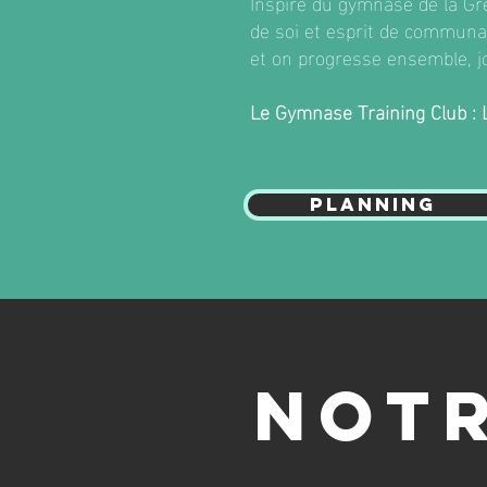
Inspiré du gymnase de la Gr
de soi et esprit de communau
et on progresse ensemble, jo
Le Gymnase Training Club : L
PLANNING
NOT