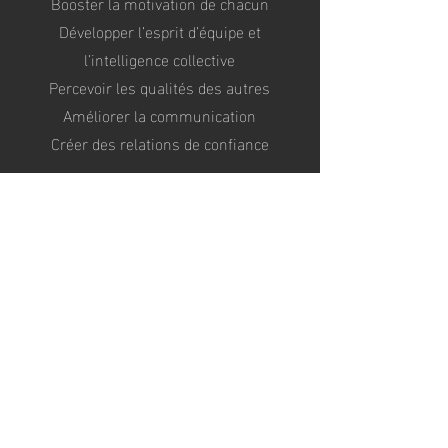
Booster la motivation de chacun
Développer l’esprit d’équipe et
l’intelligence collective
Percevoir les qualités des autres
Améliorer la communication
Créer des relations de confiance
Heures d'ouverture
SORGUES
Lundi-Mardi-Jeudi : 9.00
-20.30
Mercredi : 7.00-20h30
Vendredi: 7.00
-20.00
Samedi:
9.00-12.00