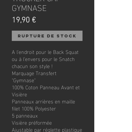
GYMNASE
Prix
19,90 €
Rupture de stock
A l'endroit pour le Back Squat
ou à l'envers pour le Snatch
chacun son style !
Marquage Transfert
"Gymnase"
100% Coton Panneau Avant et
Visière
Panneaux arrières en maille
filet 100% Polyester
5 panneaux
Visière préformée
Ajustable par réglette plastique