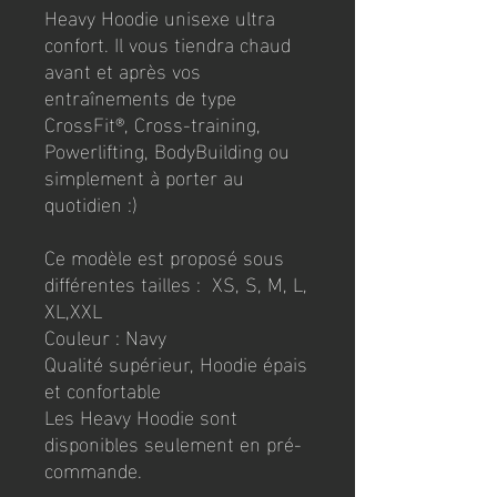
Heavy Hoodie unisexe ultra
confort. Il vous tiendra chaud
avant et après vos
entraînements de type
CrossFit®, Cross-training,
Powerlifting, BodyBuilding ou
simplement à porter au
quotidien :)
Ce modèle est proposé sous
différentes tailles : XS, S, M, L,
XL,XXL
Couleur : Navy
Qualité supérieur, Hoodie épais
et confortable
Les Heavy Hoodie sont
disponibles seulement en pré-
commande.