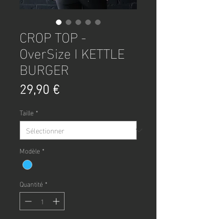
CROP TOP -
OverSize I KETTLE
BURGER
Prix
29,90 €
Taille
*
Modèle
*
Quantité
*