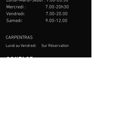
Lundi-Mardi-Jeudi : 9.00
-20.30
Mercredi : 7.00-20h30
Vendredi: 7.00
-20.00
Samedi:
9.00-12.00
CARPENTRAS
Lundi au Vendredi: Sur Réservation
Contact
WHATSAPP
eMail:
contact@thegymnase.com
Tel/Whatsapp:
09.83.65.01.31
ADRESSES
The Gymnase - SORGUES
640 Chemin de brantes