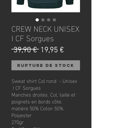
CREW NECK UNISEX
I CF Sorgues
Prix
Prix
 39,90 € 
19,95 €
original
promotionnel
Rupture de stock
Sweat shirt Col rond - Unisex
I CF Sorgues
Manches droites. Col, taille et
poignets en bords côte.
matière 50% Coton 50%
Polyester
270gr