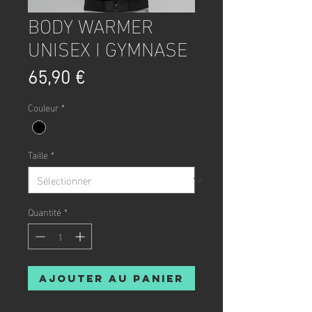
BODY WARMER
UNISEX I GYMNASE
Prix
65,90 €
Couleur
*
Taille
*
Quantité
*
Ajouter au panier